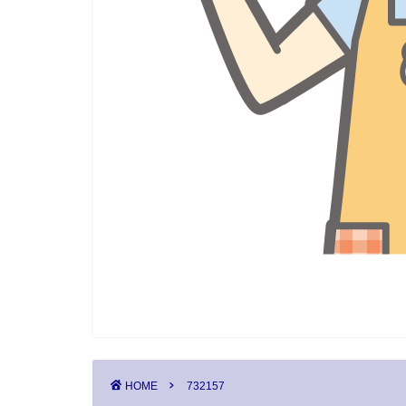
HOME
732157