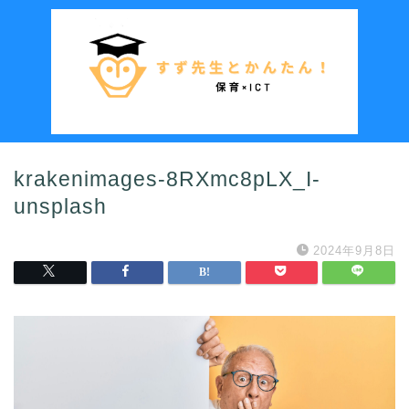
krakenimages-8RXmc8pLX_I-
unsplash
2024年9月8日